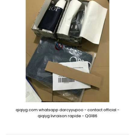
qiqiyg.com whatsapp darcyyupoo - contact official -
qiqiyg livraison rapide - QG186