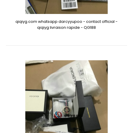
qiqiyg.com whatsapp darcyyupoo - contact official -
qiqiyg livraison rapide - QG188