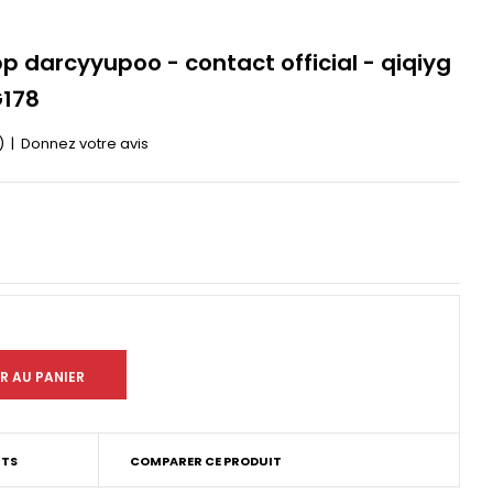
 darcyyupoo - contact official - qiqiyg
G178
)
|
Donnez votre avis
ITS
COMPARER CE PRODUIT