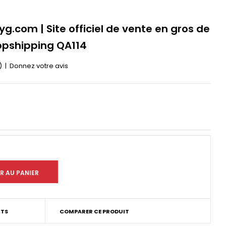
yg.com | Site officiel de vente en gros de
opshipping QA114
)
|
Donnez votre avis
6
ITS
COMPARER CE PRODUIT