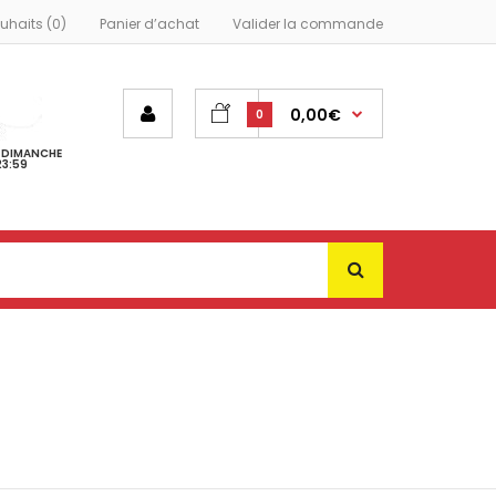
ouhaits (0)
Panier d’achat
Valider la commande
0,00€
0
- DIMANCHE
23:59