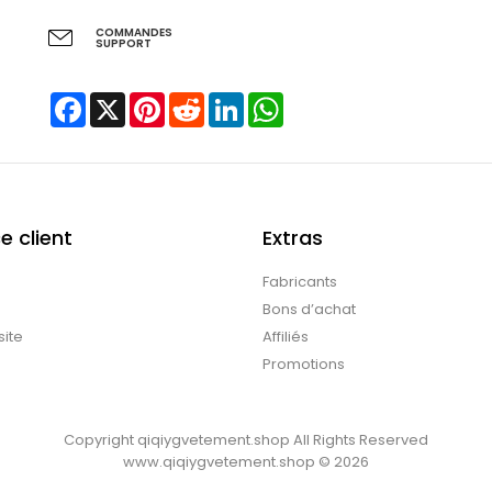
COMMANDES
SUPPORT
Facebook
X
Pinterest
Reddit
LinkedIn
WhatsApp
e client
Extras
Fabricants
Bons d’achat
site
Affiliés
Promotions
Copyright
qiqiygvetement.shop
All Rights Reserved
www.qiqiygvetement.shop © 2026