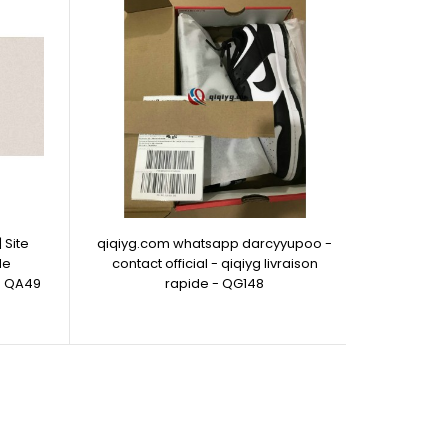
 Site
qiqiyg.com whatsapp darcyyupoo -
de
contact official - qiqiyg livraison
g QA49
rapide - QG148