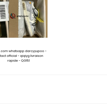
g.com whatsapp darcyyupoo -
act official - qiqiyg livraison
rapide - QG151