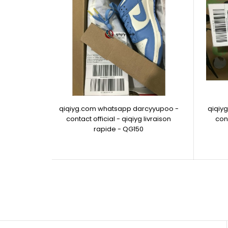
qiqiyg.com whatsapp darcyyupoo -
qiqiy
contact official - qiqiyg livraison
cont
rapide - QG150