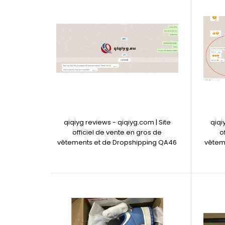
qiqiyg reviews - qiqiyg.com | Site
qiqi
officiel de vente en gros de
o
vêtements et de Dropshipping QA46
vêtem