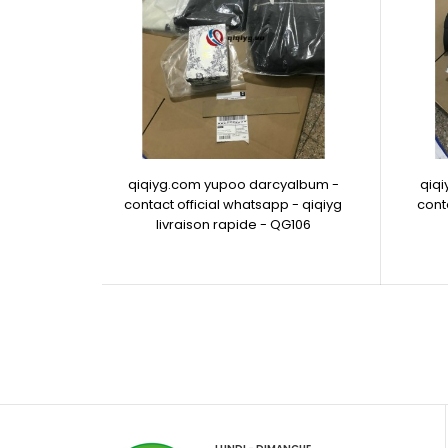
qiqiyg.com yupoo darcyalbum -
qiq
contact official whatsapp - qiqiyg
cont
livraison rapide - QG106