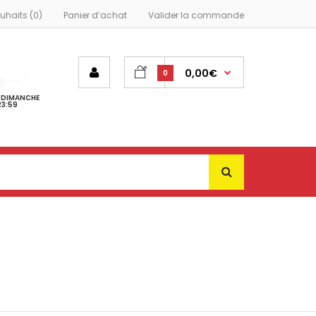
ouhaits (0)
Panier d’achat
Valider la commande
0,00€
0
- DIMANCHE
23:59