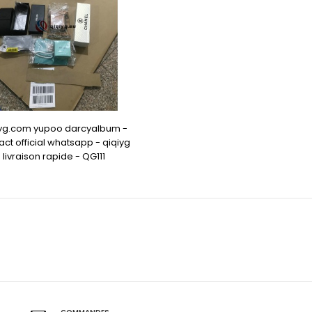
iyg.com yupoo darcyalbum -
act official whatsapp - qiqiyg
livraison rapide - QG111