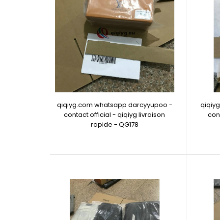
qiqiyg.com whatsapp darcyyupoo -
qiqiy
contact official - qiqiyg livraison
cont
rapide - QG178