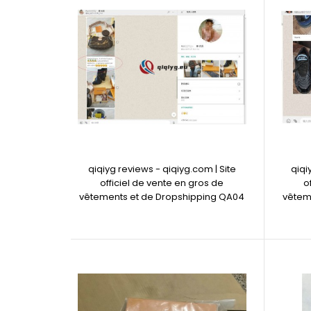
qiqiyg reviews - qiqiyg.com | Site
qiqi
officiel de vente en gros de
o
vêtements et de Dropshipping QA04
vêtem