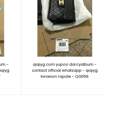
um -
qiqiyg.com yupoo darcyalbum -
iqiyg
contact official whatsapp - qiqiyg
7
livraison rapide - QG056