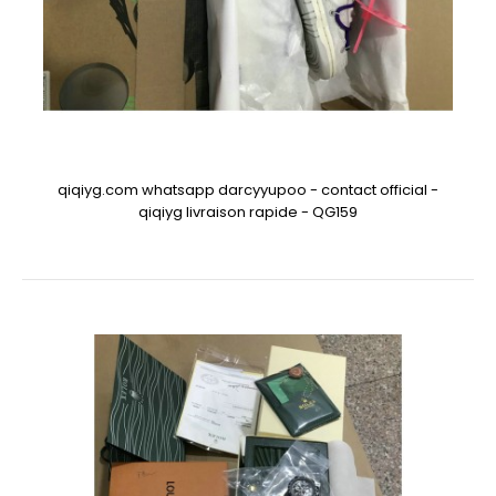
qiqiyg.com whatsapp darcyyupoo - contact official -
qiqiyg livraison rapide - QG159