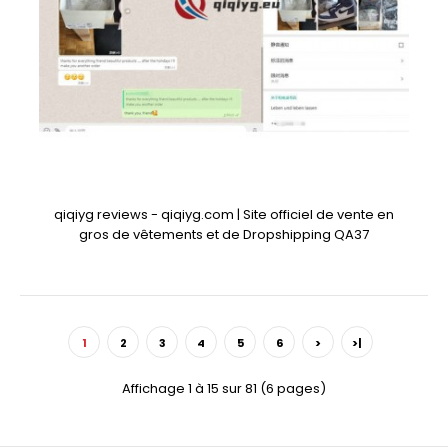
qiqiyg reviews - qiqiyg.com | Site officiel de vente en
gros de vêtements et de Dropshipping QA37
1
2
3
4
5
6
>
>|
Affichage 1 à 15 sur 81 (6 pages)