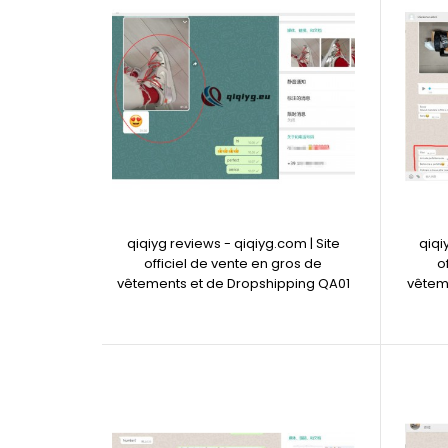
qiqiyg reviews - qiqiyg.com | Site
qiqi
officiel de vente en gros de
o
vêtements et de Dropshipping QA01
vêtem