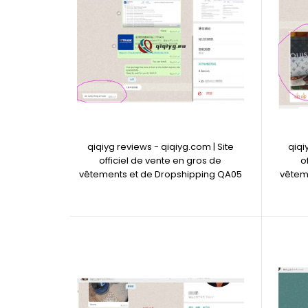
qiqiyg reviews - qiqiyg.com | Site
qiqi
officiel de vente en gros de
o
vêtements et de Dropshipping QA05
vêtem