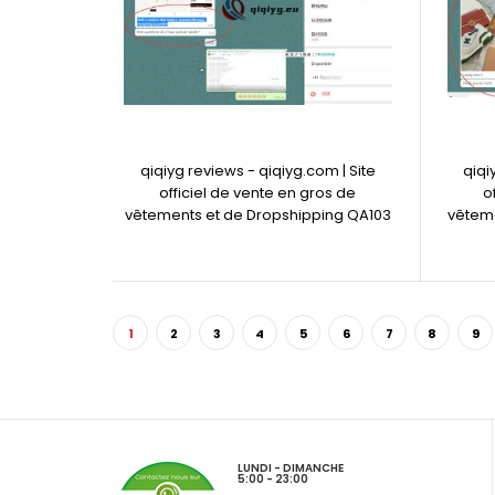
qiqiyg reviews - qiqiyg.com | Site
qiqi
officiel de vente en gros de
o
vêtements et de Dropshipping QA103
vêteme
1
2
3
4
5
6
7
8
9
LUNDI - DIMANCHE
5:00 - 23:00