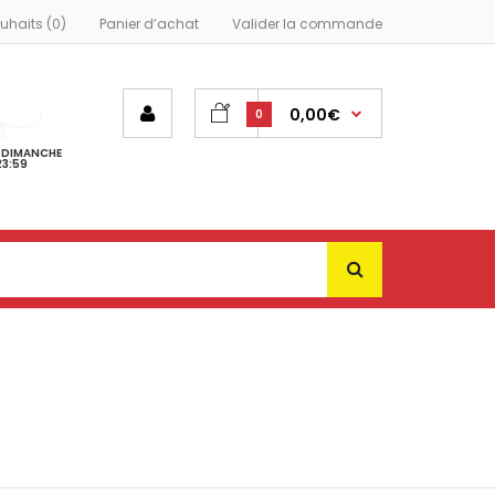
ouhaits (0)
Panier d’achat
Valider la commande
0,00€
0
- DIMANCHE
23:59