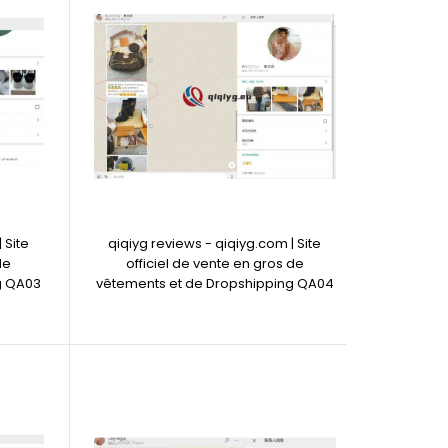
 Site
qiqiyg reviews - qiqiyg.com | Site
de
officiel de vente en gros de
g QA03
vêtements et de Dropshipping QA04