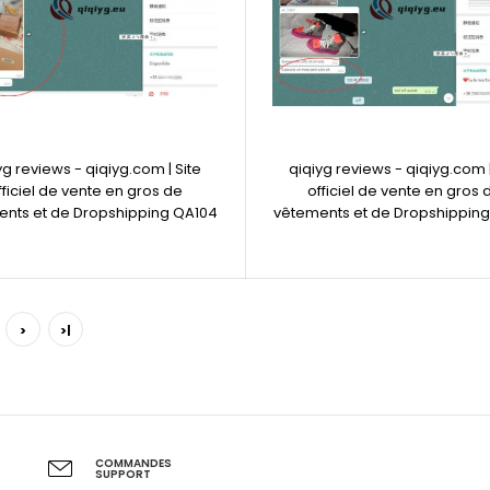
yg reviews - qiqiyg.com | Site
qiqiyg reviews - qiqiyg.com |
fficiel de vente en gros de
officiel de vente en gros 
nts et de Dropshipping QA104
vêtements et de Dropshippin
>
>|
COMMANDES
SUPPORT