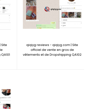
 Site
qiqiyg reviews - qiqiyg.com | Site
de
officiel de vente en gros de
 QA101
vêtements et de Dropshipping QA102