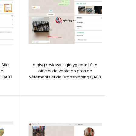
 Site
qiqiyg reviews - qiqiyg.com | Site
de
officiel de vente en gros de
g QA07
vêtements et de Dropshipping QA08