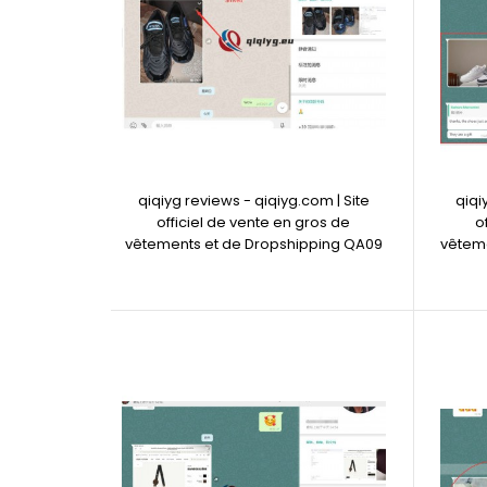
qiqiyg reviews - qiqiyg.com | Site
qiqi
officiel de vente en gros de
o
vêtements et de Dropshipping QA09
vêteme