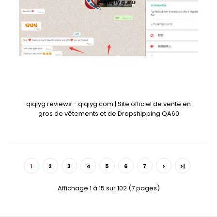
qiqiyg reviews - qiqiyg.com | Site officiel de vente en
gros de vêtements et de Dropshipping QA60
1
2
3
4
5
6
7
>
>|
Affichage 1 à 15 sur 102 (7 pages)