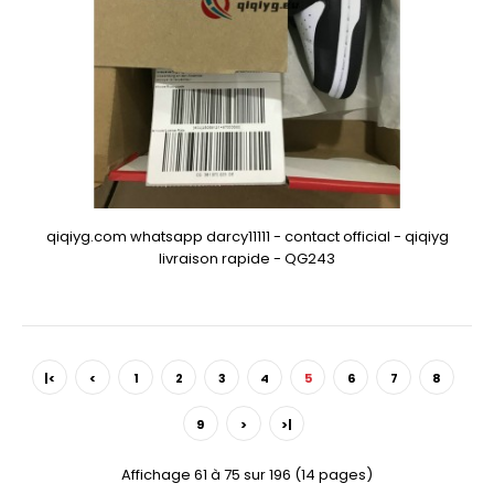
qiqiyg.com whatsapp darcy11111 - contact official - qiqiyg
livraison rapide - QG243
|<
<
1
2
3
4
5
6
7
8
9
>
>|
Affichage 61 à 75 sur 196 (14 pages)