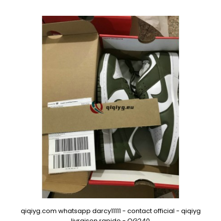
qiqiyg.com whatsapp darcy11111 - contact official - qiqiyg
livraison rapide - QG240