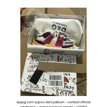
qiqiyg.com yupoo darcyalbum - contact official
whatsapp - qiqiyg livraison rapide - QG059