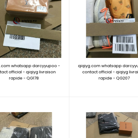
g.com whatsapp darcyyupoo -
qiqiyg.com whatsapp darcyy
act official - qiqiyg livraison
contact official - qiqiyg livr
rapide - QG178
rapide - QG207