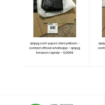
qiqiyg.com yupoo darcyalbum -
qiq
contact official whatsapp - qiqiyg
cont
livraison rapide - QG056