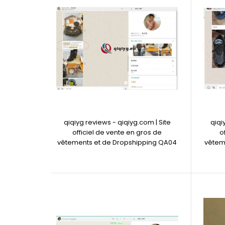
qiqiyg reviews - qiqiyg.com | Site
qiqi
officiel de vente en gros de
o
vêtements et de Dropshipping QA04
vêtem