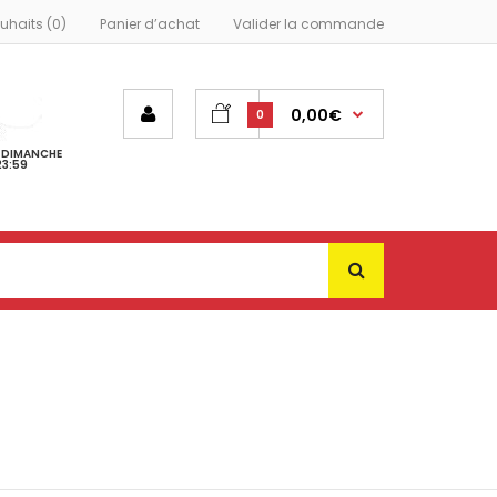
ouhaits (0)
Panier d’achat
Valider la commande
0,00€
0
- DIMANCHE
23:59