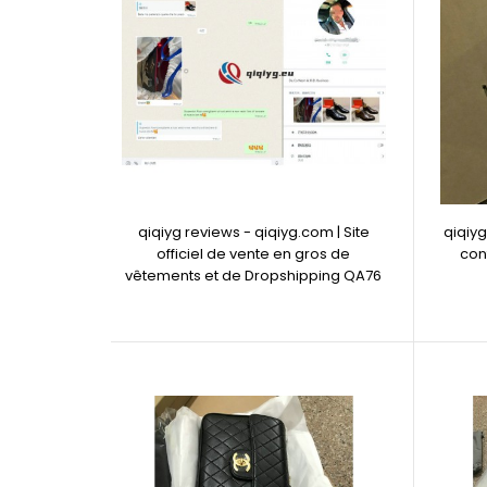
qiqiyg reviews - qiqiyg.com | Site
qiqiy
officiel de vente en gros de
cont
vêtements et de Dropshipping QA76