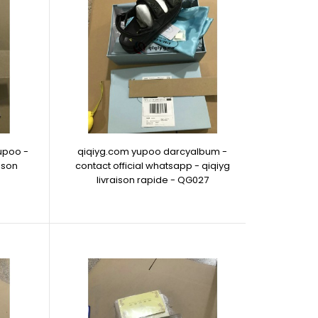
upoo -
qiqiyg.com yupoo darcyalbum -
aison
contact official whatsapp - qiqiyg
livraison rapide - QG027