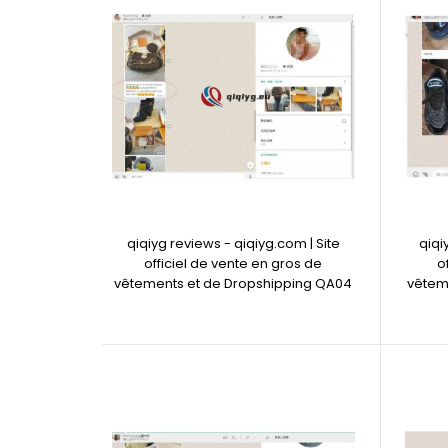
qiqiyg reviews - qiqiyg.com | Site
qiqi
officiel de vente en gros de
o
vêtements et de Dropshipping QA04
vêtem