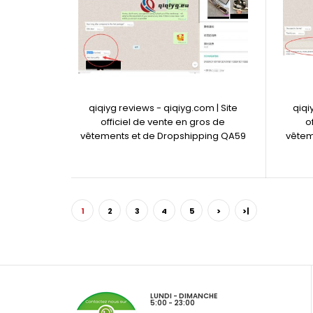
qiqiyg reviews - qiqiyg.com | Site
qiqi
officiel de vente en gros de
o
vêtements et de Dropshipping QA59
vêtem
1
2
3
4
5
>
>|
LUNDI - DIMANCHE
5:00 - 23:00