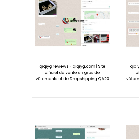
qiqiyg reviews - qiqiyg.com | Site
qiqi
officiel de vente en gros de
o
vêtements et de Dropshipping QA20
vêtem