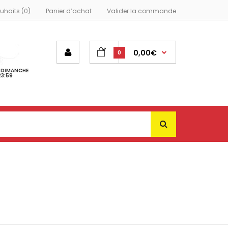
ouhaits (0)
Panier d’achat
Valider la commande
0,00€
0
- DIMANCHE
23:59