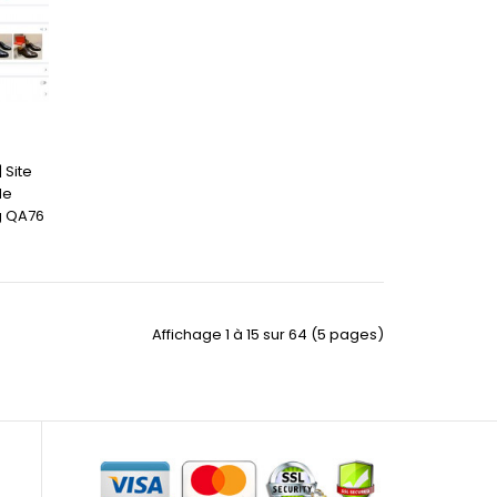
 Site
de
g QA76
Affichage 1 à 15 sur 64 (5 pages)