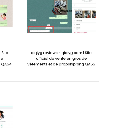
 Site
qiqiyg reviews - qiqiyg.com | Site
de
officiel de vente en gros de
g QA54
vêtements et de Dropshipping QA55