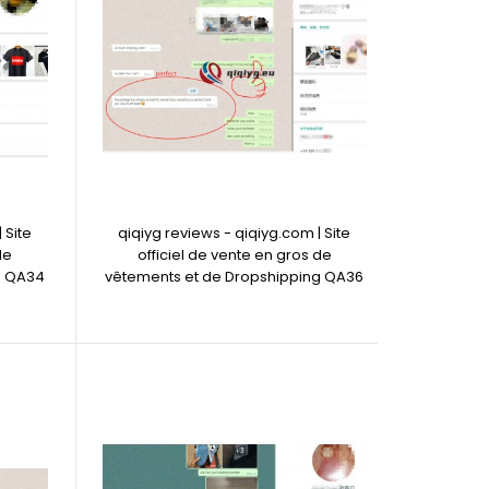
 Site
qiqiyg reviews - qiqiyg.com | Site
de
officiel de vente en gros de
g QA34
vêtements et de Dropshipping QA36