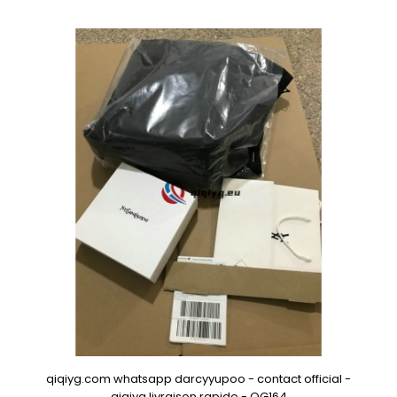
qiqiyg.com whatsapp darcyyupoo - contact official -
qiqiyg livraison rapide - QG164