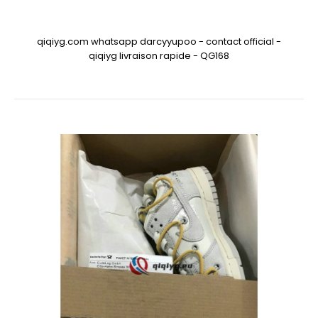
qiqiyg.com whatsapp darcyyupoo - contact official -
qiqiyg livraison rapide - QG168