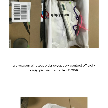
qiqiyg.com whatsapp darcyyupoo - contact official -
qiqiyg livraison rapide - QG159