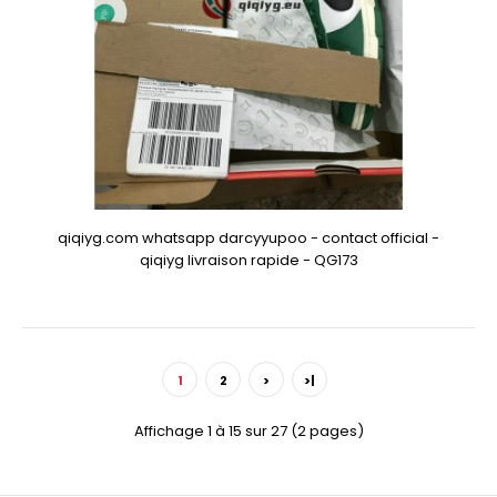
qiqiyg.com whatsapp darcyyupoo - contact official -
qiqiyg livraison rapide - QG173
1
2
>
>|
Affichage 1 à 15 sur 27 (2 pages)