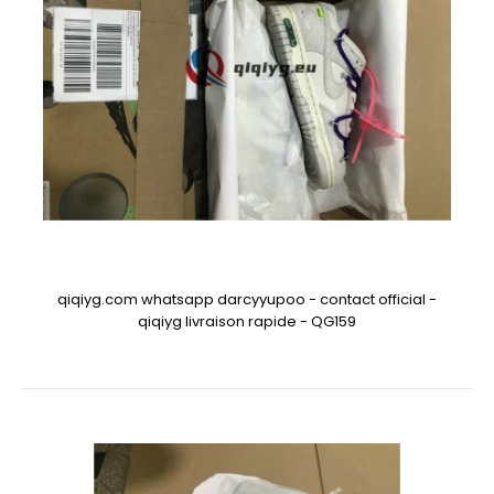
qiqiyg.com whatsapp darcyyupoo - contact official -
qiqiyg livraison rapide - QG159