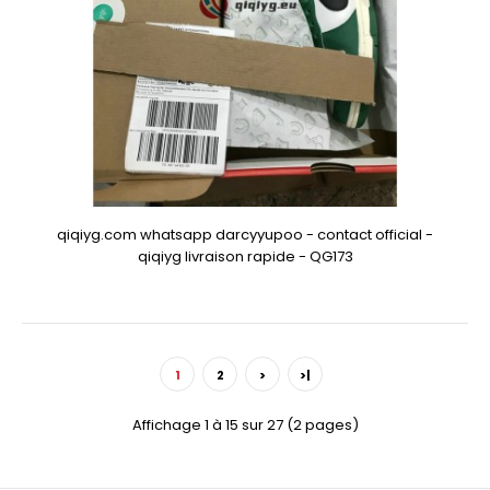
qiqiyg.com whatsapp darcyyupoo - contact official -
qiqiyg livraison rapide - QG173
1
2
>
>|
Affichage 1 à 15 sur 27 (2 pages)