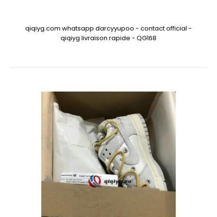
qiqiyg.com whatsapp darcyyupoo - contact official -
qiqiyg livraison rapide - QG168