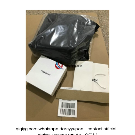
qiqiyg.com whatsapp darcyyupoo - contact official -
qiqiyg livraison rapide - QG164