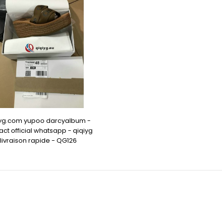
iyg.com yupoo darcyalbum -
act official whatsapp - qiqiyg
livraison rapide - QG126