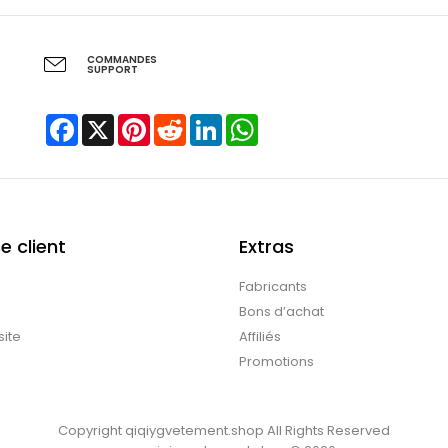
COMMANDES
SUPPORT
Facebook
X
Pinterest
Reddit
LinkedIn
WhatsApp
e client
Extras
Fabricants
Bons d’achat
site
Affiliés
Promotions
Copyright
qiqiygvetement.shop
All Rights Reserved