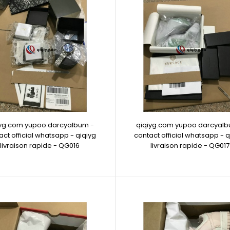
iyg.com yupoo darcyalbum -
qiqiyg.com yupoo darcyalb
act official whatsapp - qiqiyg
contact official whatsapp - q
livraison rapide - QG016
livraison rapide - QG017