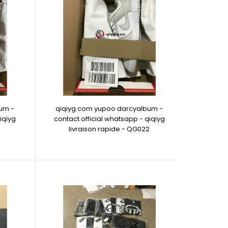
um -
qiqiyg.com yupoo darcyalbum -
iqiyg
contact official whatsapp - qiqiyg
livraison rapide - QG022