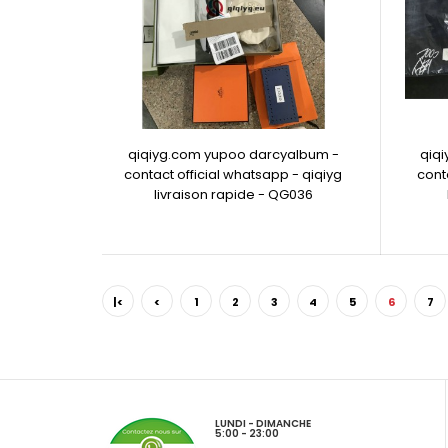
qiqiyg.com yupoo darcyalbum -
qiq
contact official whatsapp - qiqiyg
cont
livraison rapide - QG036
|<
<
1
2
3
4
5
6
7
LUNDI - DIMANCHE
5:00 - 23:00