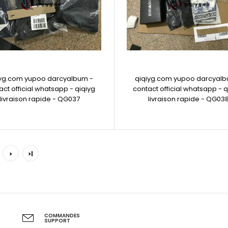
iyg.com yupoo darcyalbum -
qiqiyg.com yupoo darcyalb
act official whatsapp - qiqiyg
contact official whatsapp - q
livraison rapide - QG037
livraison rapide - QG03
>
>|
COMMANDES
SUPPORT