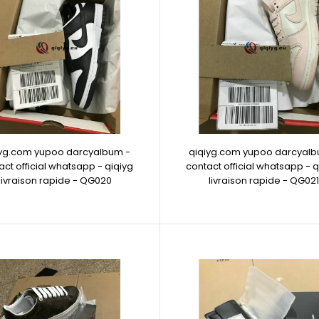
iyg.com yupoo darcyalbum -
qiqiyg.com yupoo darcyalb
act official whatsapp - qiqiyg
contact official whatsapp - q
livraison rapide - QG020
livraison rapide - QG021