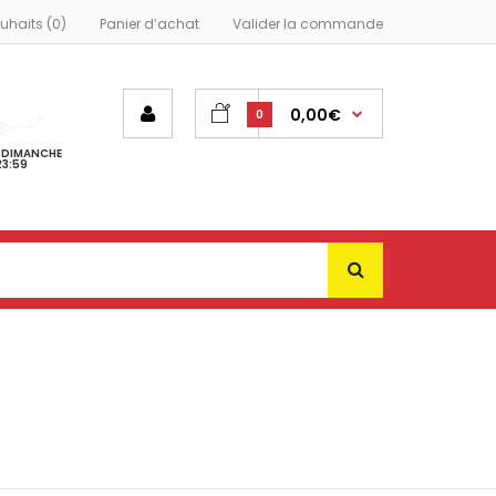
ouhaits (0)
Panier d’achat
Valider la commande
0,00€
0
- DIMANCHE
23:59