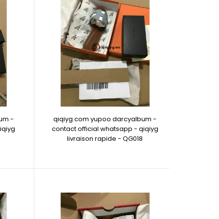
um -
qiqiyg.com yupoo darcyalbum -
iqiyg
contact official whatsapp - qiqiyg
livraison rapide - QG018