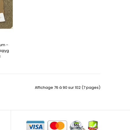
um -
iqiyg
8
Affichage 76 à 90 sur 102 (7 pages)