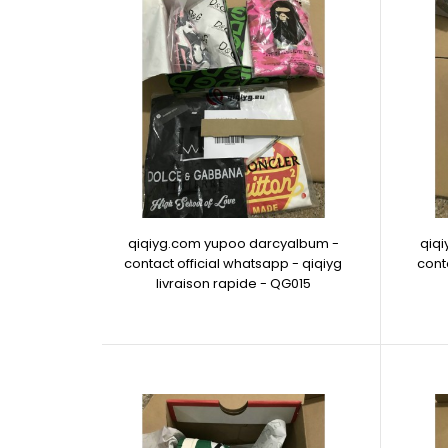
qiqiyg.com yupoo darcyalbum -
qiq
contact official whatsapp - qiqiyg
cont
livraison rapide - QG015