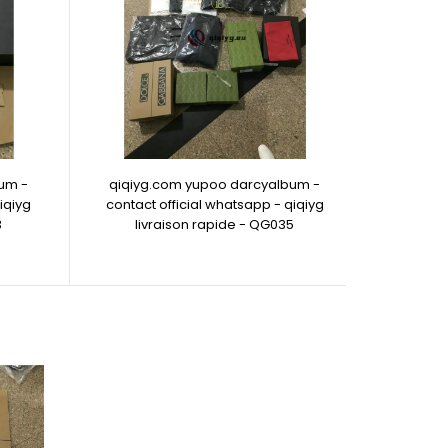
um -
qiqiyg.com yupoo darcyalbum -
iqiyg
contact official whatsapp - qiqiyg
3
livraison rapide - QG035