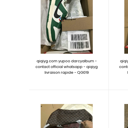
qiqiyg.com yupoo darcyalbum -
qiq
contact official whatsapp - qiqiyg
cont
livraison rapide - QG019