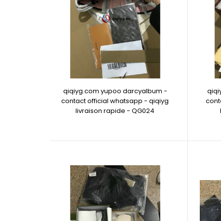
qiqiyg.com yupoo darcyalbum -
qiq
contact official whatsapp - qiqiyg
cont
livraison rapide - QG024