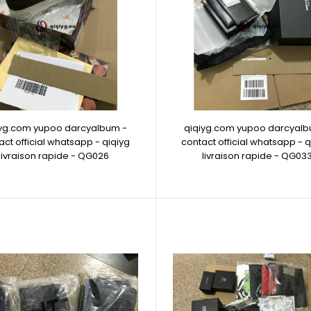
iyg.com yupoo darcyalbum -
qiqiyg.com yupoo darcyalb
act official whatsapp - qiqiyg
contact official whatsapp - q
livraison rapide - QG026
livraison rapide - QG03