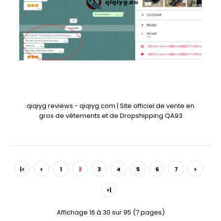
qiqiyg reviews - qiqiyg.com | Site officiel de vente en
gros de vêtements et de Dropshipping QA93
|<
<
1
2
3
4
5
6
7
>
>|
Affichage 16 à 30 sur 95 (7 pages)