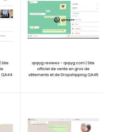
 Site
qiqiyg reviews - qiqiyg.com | Site
de
officiel de vente en gros de
g QA44
vêtements et de Dropshipping QA45