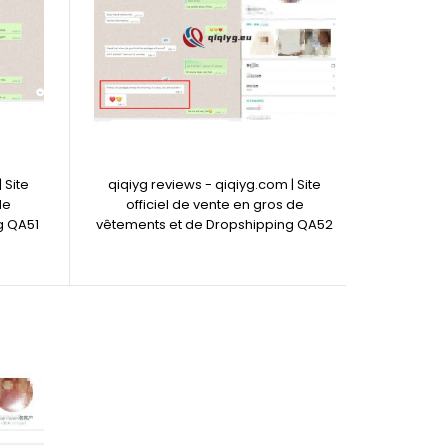
 Site
qiqiyg reviews - qiqiyg.com | Site
de
officiel de vente en gros de
g QA51
vêtements et de Dropshipping QA52