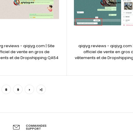
yg reviews - qiqiyg.com | Site
qiqiyg reviews - qiqiyg.com |
fficiel de vente en gros de
officiel de vente en gros 
ents et de Dropshipping QA54
vêtements et de Dropshippin
8
9
>
>|
COMMANDES
SUPPORT