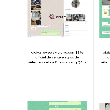
qiqiyg reviews - qiqiyg.com | Site
qiqi
officiel de vente en gros de
o
vêtements et de Dropshipping QA37
vêtem