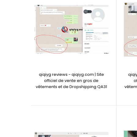
qiqiyg reviews - qiqiyg.com | Site
qiqi
officiel de vente en gros de
o
vêtements et de Dropshipping QA31
vêtem