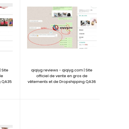
 Site
qiqiyg reviews - qiqiyg.com | Site
de
officiel de vente en gros de
g QA35
vêtements et de Dropshipping QA36