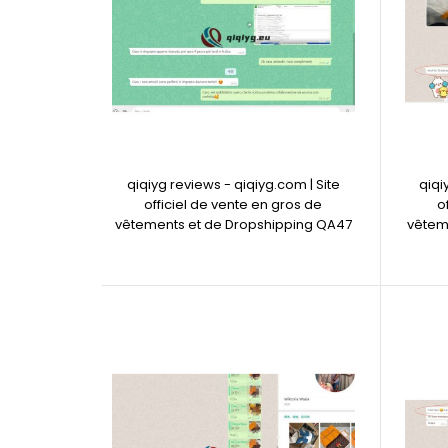
qiqiyg reviews - qiqiyg.com | Site
qiqi
officiel de vente en gros de
o
vêtements et de Dropshipping QA47
vêtem