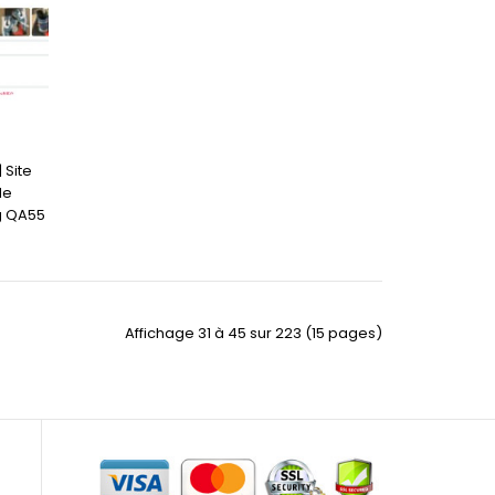
 Site
de
g QA55
Affichage 31 à 45 sur 223 (15 pages)