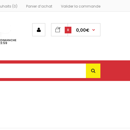
ouhaits (0)
Panier d’achat
Valider la commande
0,00€
0
- DIMANCHE
23:59