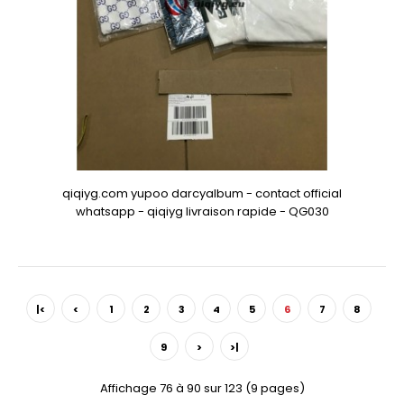
qiqiyg.com yupoo darcyalbum - contact official
whatsapp - qiqiyg livraison rapide - QG030
|<
<
1
2
3
4
5
6
7
8
9
>
>|
Affichage 76 à 90 sur 123 (9 pages)