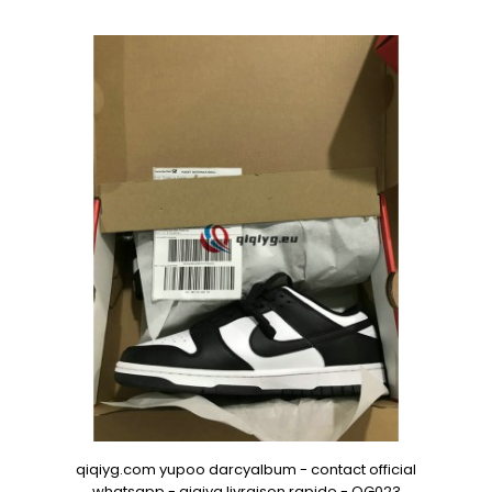
qiqiyg.com yupoo darcyalbum - contact official
whatsapp - qiqiyg livraison rapide - QG023