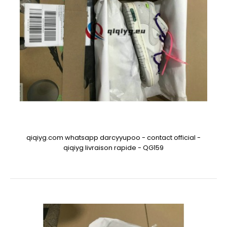
qiqiyg.com whatsapp darcyyupoo - contact official -
qiqiyg livraison rapide - QG159