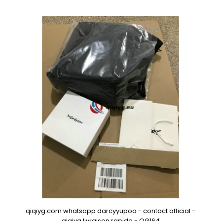
qiqiyg.com whatsapp darcyyupoo - contact official -
qiqiyg livraison rapide - QG164