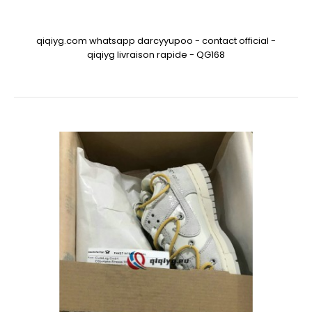
qiqiyg.com whatsapp darcyyupoo - contact official -
qiqiyg livraison rapide - QG168