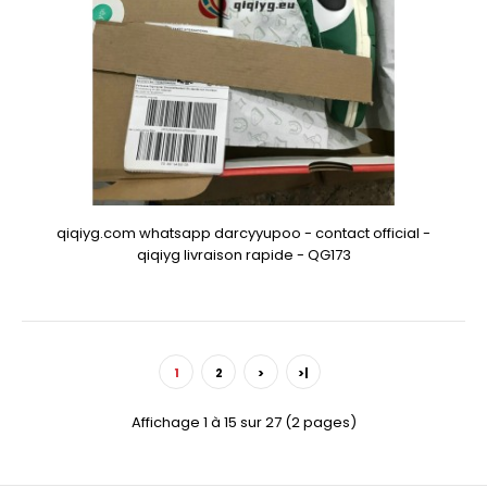
qiqiyg.com whatsapp darcyyupoo - contact official -
qiqiyg livraison rapide - QG173
1
2
>
>|
Affichage 1 à 15 sur 27 (2 pages)