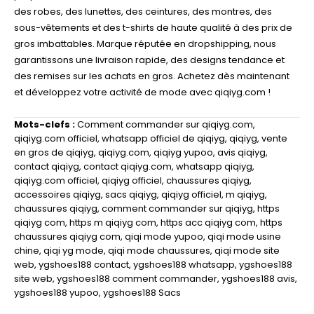
des robes, des lunettes, des ceintures, des montres, des
sous-vêtements et des t-shirts de haute qualité à des prix de
gros imbattables. Marque réputée en dropshipping, nous
garantissons une livraison rapide, des designs tendance et
des remises sur les achats en gros. Achetez dès maintenant
et développez votre activité de mode avec qiqiyg.com !
Mots-clefs :
Comment commander sur qiqiyg.com
,
qiqiyg.com officiel
,
whatsapp officiel de qiqiyg
,
qiqiyg
,
vente
en gros de qiqiyg
,
qiqiyg.com
,
qiqiyg yupoo
,
avis qiqiyg
,
contact qiqiyg
,
contact qiqiyg.com
,
whatsapp qiqiyg
,
qiqiyg.com officiel
,
qiqiyg officiel
,
chaussures qiqiyg
,
accessoires qiqiyg
,
sacs qiqiyg
,
qiqiyg officiel
,
m qiqiyg
,
chaussures qiqiyg
,
comment commander sur qiqiyg
,
https
qiqiyg com
,
https m qiqiyg com
,
https acc qiqiyg com
,
https
chaussures qiqiyg com
,
qiqi mode yupoo
,
qiqi mode usine
chine
,
qiqi yg mode
,
qiqi mode chaussures
,
qiqi mode site
web
,
ygshoes188 contact
,
ygshoes188 whatsapp
,
ygshoes188
site web
,
ygshoes188 comment commander
,
ygshoes188 avis
,
ygshoes188 yupoo
,
ygshoes188 Sacs