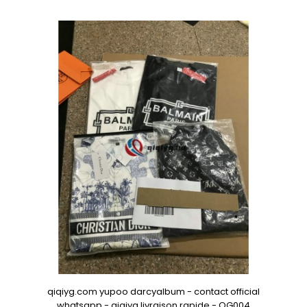
qiqiyg.com yupoo darcyalbum - contact official
whatsapp - qiqiyg livraison rapide - QG004