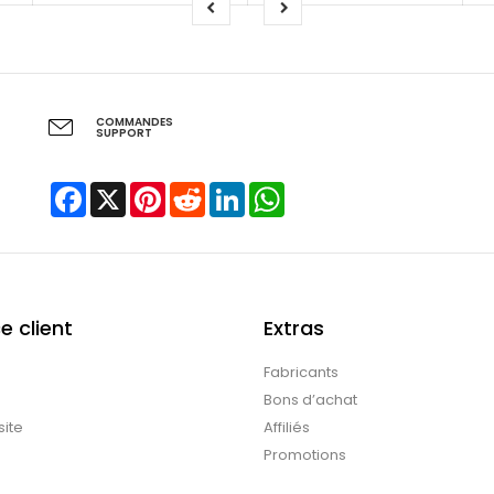
COMMANDES
SUPPORT
Facebook
X
Pinterest
Reddit
LinkedIn
WhatsApp
e client
Extras
Fabricants
Bons d’achat
site
Affiliés
Promotions