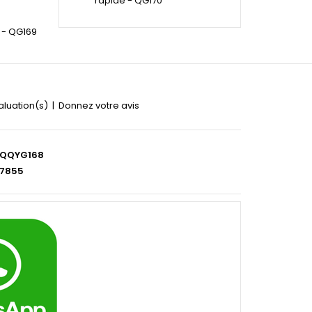
rapide - QG170
 - QG169
aluation(s)
|
Donnez votre avis
QQYG168
7855