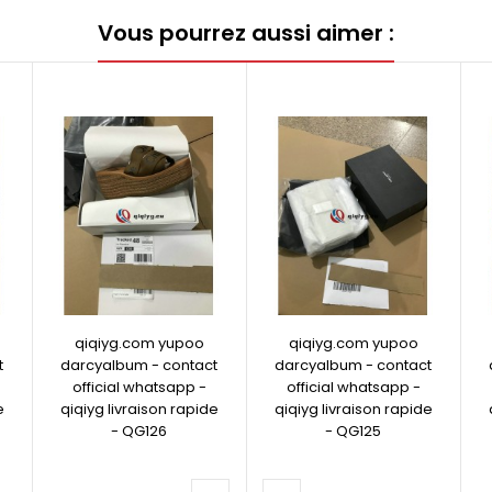
Vous pourrez aussi aimer :
qiqiyg.com yupoo
qiqiyg.com yupoo
t
darcyalbum - contact
darcyalbum - contact
official whatsapp -
official whatsapp -
e
qiqiyg livraison rapide
qiqiyg livraison rapide
- QG126
- QG125