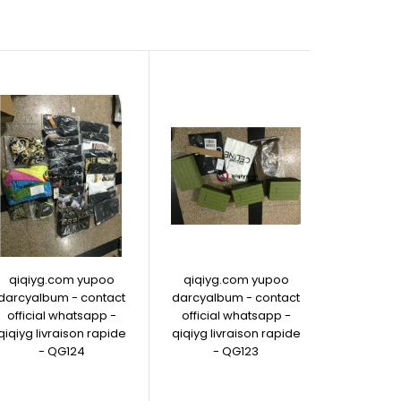
qiqiyg.com yupoo
qiqiyg.com yupoo
qiqiyg
darcyalbum - contact
darcyalbum - contact
darcyalb
official whatsapp -
official whatsapp -
officia
qiqiyg livraison rapide
qiqiyg livraison rapide
qiqiyg li
- QG124
- QG123
- 