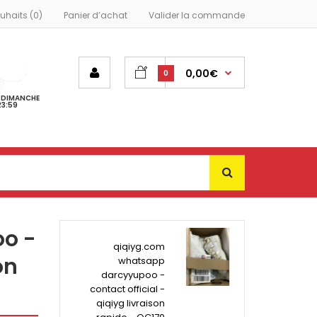
ouhaits (0)
Panier d’achat
Valider la commande
0,00€
0
- DIMANCHE
23:59
o -
qiqiyg.com
on
whatsapp
darcyyupoo -
contact official -
qiqiyg livraison