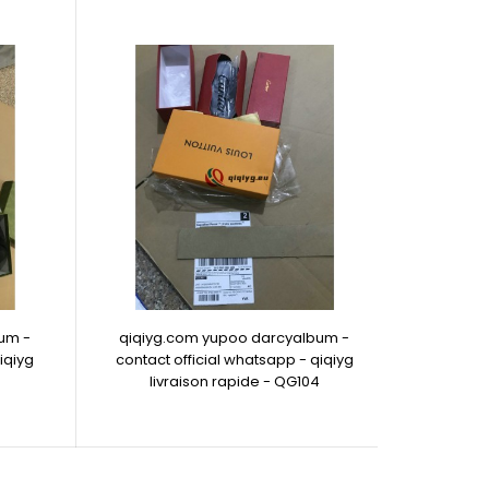
um -
qiqiyg.com yupoo darcyalbum -
iqiyg
contact official whatsapp - qiqiyg
livraison rapide - QG104