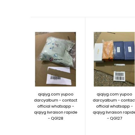
qiqiyg.com yupoo
qiqiyg.com yupoo
darcyalbum - contact
darcyalbum - contac
official whatsapp -
official whatsapp -
qiqiyg livraison rapide
qiqiyg livraison rapid
- QG128
- QG127