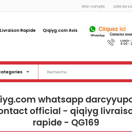
Mon compte
Liste de s
 Livraison Rapide
Qiqiyg.com Avis
LUNDI 
4:00 - 
qiyg.com whatsapp darcyyupo
ontact official - qiqiyg livrais
rapide - QG169