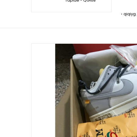
rapide - QG168
qiqiyg