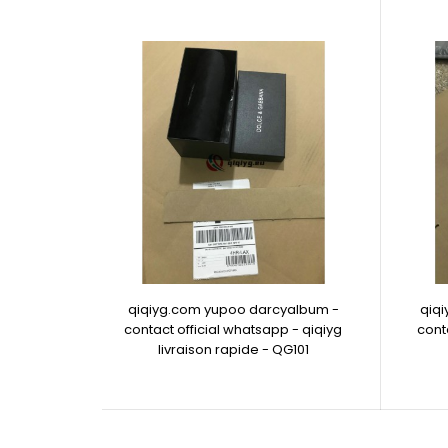
qiqiyg.com yupoo darcyalbum -
qiq
contact official whatsapp - qiqiyg
cont
livraison rapide - QG101