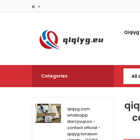
€
Qiqiyg
Categories
qi
qiqiyg.com
c
whatsapp
darcyyupoo -
contact official -
qiqiyg livraison