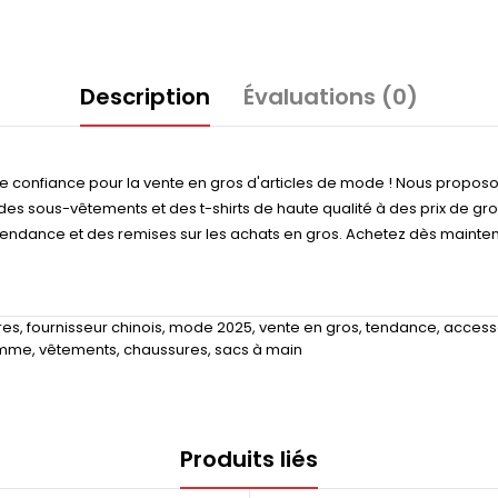
Description
Évaluations (0)
 de confiance pour la vente en gros d'articles de mode ! Nous propo
 des sous-vêtements et des t-shirts de haute qualité à des prix de g
 tendance et des remises sur les achats en gros. Achetez dès mainte
res
,
fournisseur chinois
,
mode 2025
,
vente en gros
,
tendance
,
access
amme
,
vêtements
,
chaussures
,
sacs à main
Produits liés