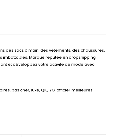
sons des sacs à main, des vêtements, des chaussures,
ros imbattables. Marque réputée en dropshipping,
nant et développez votre activité de mode avec
oires
,
pas cher
,
luxe
,
QiQiYG
,
officiel
,
meilleures