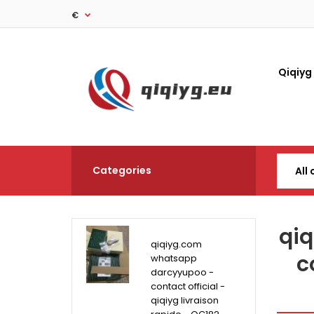
€
Qiqiyg
Categories
qi
qiqiyg.com
c
whatsapp
darcyyupoo -
contact official -
qiqiyg livraison