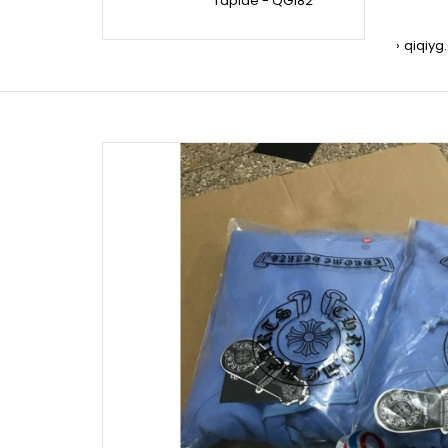
rapide - QG182
qiqiyg