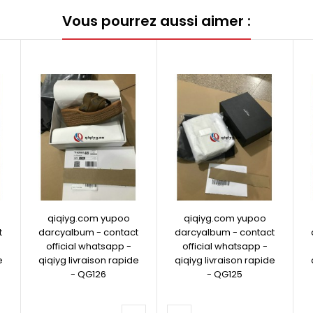
Vous pourrez aussi aimer :
qiqiyg.com yupoo
qiqiyg.com yupoo
t
darcyalbum - contact
darcyalbum - contact
official whatsapp -
official whatsapp -
e
qiqiyg livraison rapide
qiqiyg livraison rapide
- QG126
- QG125