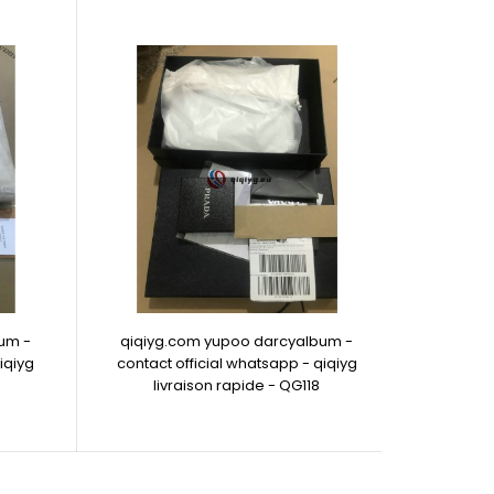
um -
qiqiyg.com yupoo darcyalbum -
iqiyg
contact official whatsapp - qiqiyg
livraison rapide - QG118