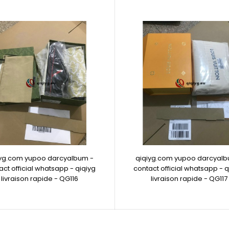
iyg.com yupoo darcyalbum -
qiqiyg.com yupoo darcyalb
act official whatsapp - qiqiyg
contact official whatsapp - q
livraison rapide - QG116
livraison rapide - QG117