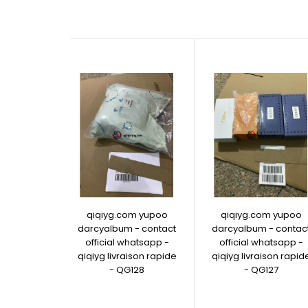
qiqiyg.com yupoo
qiqiyg.com yupoo
darcyalbum - contact
darcyalbum - contac
official whatsapp -
official whatsapp -
qiqiyg livraison rapide
qiqiyg livraison rapid
- QG128
- QG127