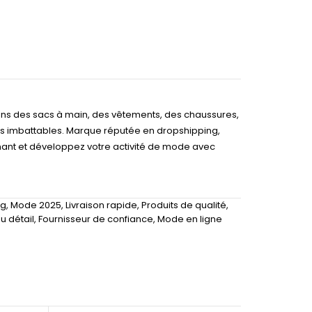
sons des sacs à main, des vêtements, des chaussures,
ros imbattables. Marque réputée en dropshipping,
nant et développez votre activité de mode avec
ng
,
Mode 2025
,
Livraison rapide
,
Produits de qualité
,
u détail
,
Fournisseur de confiance
,
Mode en ligne