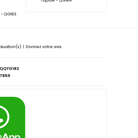
rapide - QG184
 - QG183
aluation(s)
|
Donnez votre avis
QQYG182
7855