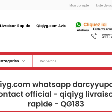
Mon compte
Liste de s
 Livraison Rapide
Qiqiyg.com Avis
LUNDI 
4:00 - 
qiyg.com whatsapp darcyyupo
ontact official - qiqiyg livrais
rapide - QG183