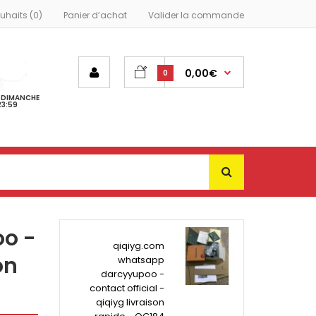
ouhaits (0)
Panier d’achat
Valider la commande
0,00€
0
- DIMANCHE
23:59
o -
qiqiyg.com
on
whatsapp
darcyyupoo -
contact official -
qiqiyg livraison