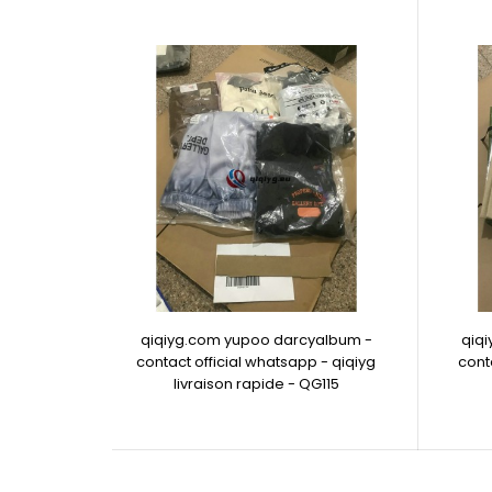
qiqiyg.com yupoo darcyalbum -
qiq
contact official whatsapp - qiqiyg
cont
livraison rapide - QG115