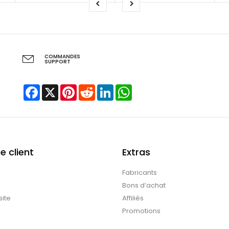
COMMANDES
SUPPORT
Facebook
X
Pinterest
Reddit
LinkedIn
WhatsApp
e client
Extras
Fabricants
Bons d’achat
site
Affiliés
Promotions