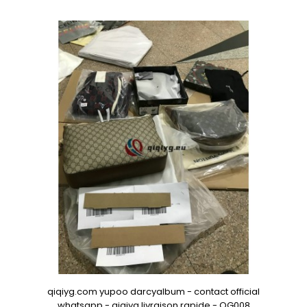
qiqiyg.com yupoo darcyalbum - contact official
whatsapp - qiqiyg livraison rapide - QG008